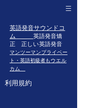
英語発音サウンドコ
ム
​英語発音矯
正 正しい英語発音
マンツーマン
プライベー
ト・英語初級者もウエル
カム
オンラインレッスン
​(法
利用規約
人・グループ様は出張可
能
）
​英語コーチングも承って