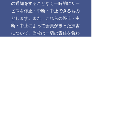
の通知をすることなく一時的にサー
ビスを停止・中断・中止できるもの
とします。また、これらの停止・中
断・中止によって会員が被った損害
について、当校は一切の責任を負わ
ないものとします。なお、停止・中
断・中止になった支払い済みのレッ
スンは、当月または翌月内に振替レ
ッスンを行うことを原則とし、これ
が困難な場合は、レッスン料金を返
還いたします
火災、停電、地震、噴火、洪水、津
波、台風などの天災、戦争、暴動、
騒乱、労働争議、インフルエンザな
ど感染病により閉鎖時、サービスが
提供できなくなった場合、運営上、
当社がサービスの中断が必要と判断